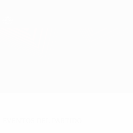
Saltar
al
contenido
UEFA Europa League oficial
Consíguela
principal
Resultados y estadísticas de fútbol en directo
UEFA Europa League
Lech Poznań vs Genk
Resumen
Novedades
Información del partido
Eventos del partido