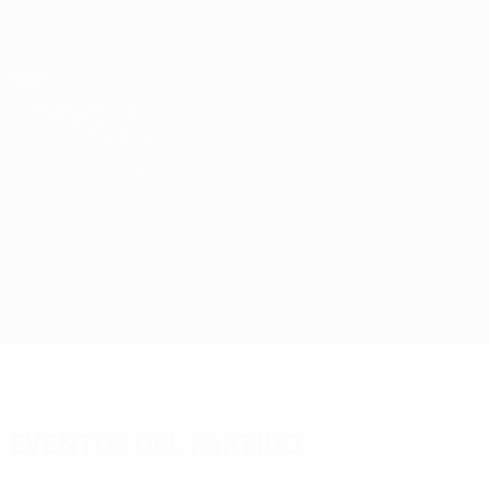
Saltar
al
contenido
UEFA Europa League oficial
Consíguela
principal
Resultados y estadísticas de fútbol en directo
UEFA Europa League
Brann vs Utrecht
Resumen
Novedades
Información del partido
Eventos del partido