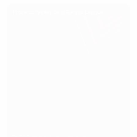
Próximas finales de la Europa League
Getty Images