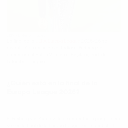
UEFA via Getty Images
La final de la
UEFA Europa League
2025/26 se
disputará en un nuevo estadio: el Freiburg se
enfrentará al Aston Villa en el Beşiktaş Park de
Estambul, Turquía.
¿Quién está en la final de la
Europa League 2026?
El Freiburg y el Aston Villa se enfrentarán por primera
vez en la final de la Europa League en Estambul. El