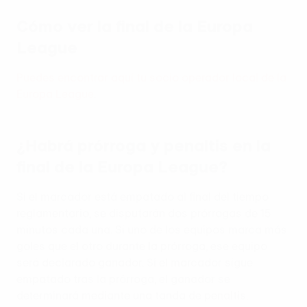
Cómo ver la final de la Europa
League
Puedes encontrar aquí tu socio operador local de la
Europa League
.
¿Habrá prórroga y penaltis en la
final de la Europa League?
Si el marcador está empatado al final del tiempo
reglamentario, se disputarán dos prórrogas de 15
minutos cada una. Si uno de los equipos marca más
goles que el otro durante la prórroga, ese equipo
será declarado ganador. Si el marcador sigue
empatado tras la prórroga, el ganador se
determinará mediante una tanda de penaltis.