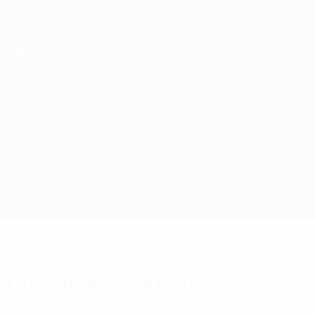
Saltar
al
contenido
UEFA Europa League oficial
Consíguela
principal
Resultados y estadísticas de fútbol en directo
UEFA Europa League
Fenerbahçe vs Nott'm Forest
Resumen
Novedades
Información del partido
Eventos del partido