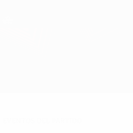
Saltar
al
contenido
UEFA Europa League oficial
Consíguela
principal
Resultados y estadísticas de fútbol en directo
UEFA Europa League
Crvena Zvezda vs Mönchengladbach
Resumen
Novedades
Información del partido
Eventos del partido