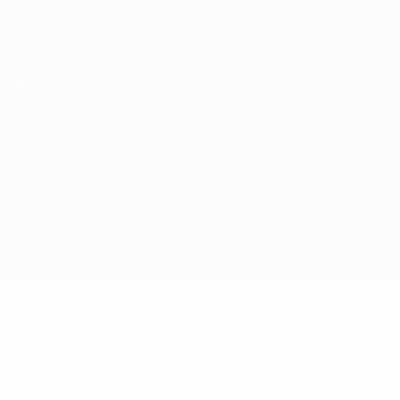
Consíguela