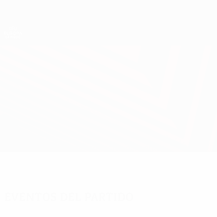
Saltar
al
contenido
UEFA Europa League oficial
principal
Resultados y estadísticas de fútbol en directo
UEFA Europa League
Mönchengladbach vs Stuttgart
Resumen
Novedades
Información del partido
Eventos del partido