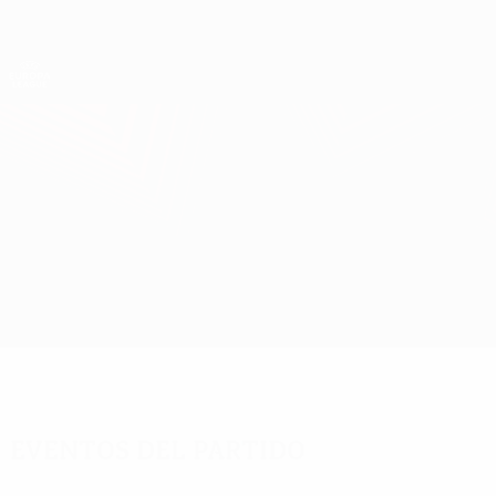
Saltar
al
contenido
UEFA Europa League oficial
Consíguela
principal
Resultados y estadísticas de fútbol en directo
UEFA Europa League
Boavista vs Celtic
Resumen
Novedades
Información del partido
Eventos del partido