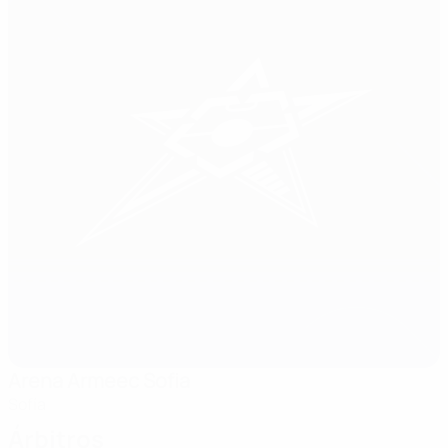
Arena Armeec Sofia
Sofía
Árbitros