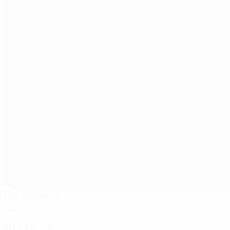
Palacatania
Catania
Árbitros