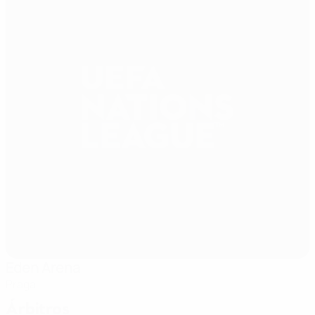
Eden Arena
Praga
Árbitros