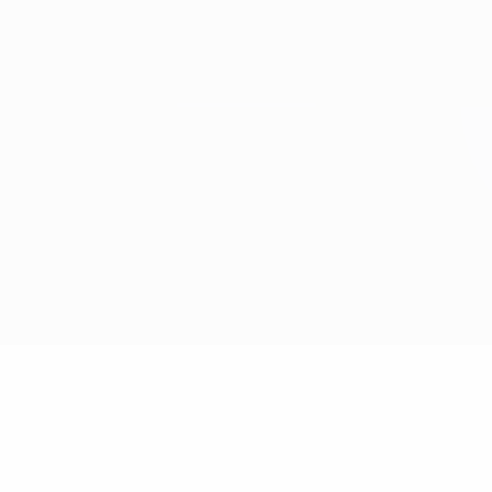
Consíguela