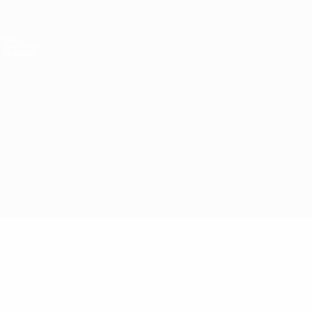
Saltar
al
contenido
Nations League y EURO Femenina
principal
Resultados y estadísticas de fútbol en directo
UEFA Nations League
Resumen
Novedades
Información del partido
Armenia vs Gibraltar