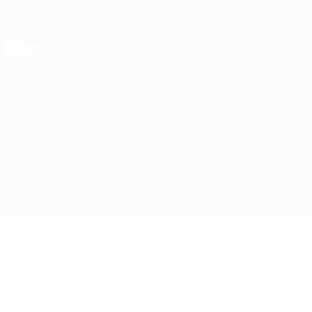
Saltar
al
contenido
Nations League y EURO Femenina
Consíguela
principal
Resultados y estadísticas de fútbol en directo
UEFA Nations League
ARY Macedonia vs Gibraltar
Resumen
Novedades
Información del partido
Eventos del partido