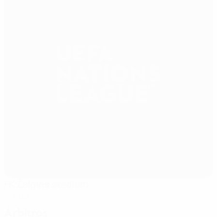
FK Žalgiris stadium
Vilnius
Árbitros