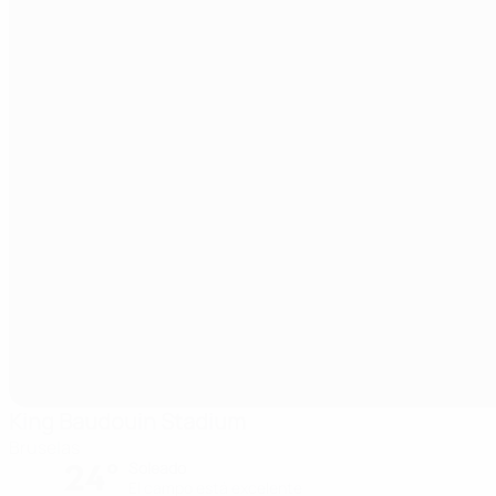
King Baudouin Stadium
Bruselas
24°
Soleado
El campo está excelente