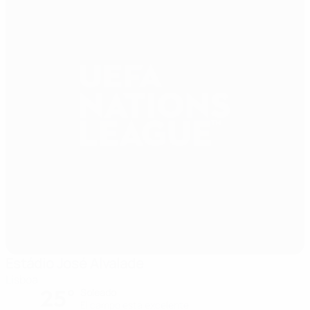
Estádio José Alvalade
Lisboa
25°
Soleado
El campo está excelente