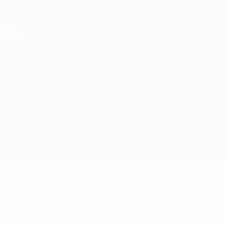
Saltar
al
contenido
Nations League y EURO Femenina
Consíguela
principal
Resultados y estadísticas de fútbol en directo
UEFA Nations League
Luxemburgo vs Turquía
Resumen
Novedades
Información del partido
Eventos del partido