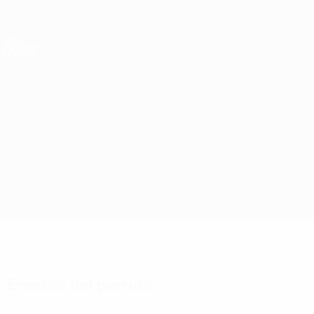
Saltar
al
contenido
Nations League y EURO Femenina
Consíguela
principal
Resultados y estadísticas de fútbol en directo
UEFA Nations League
Países Bajos vs Gales
Resumen
Novedades
Información del partido
Eventos del partido