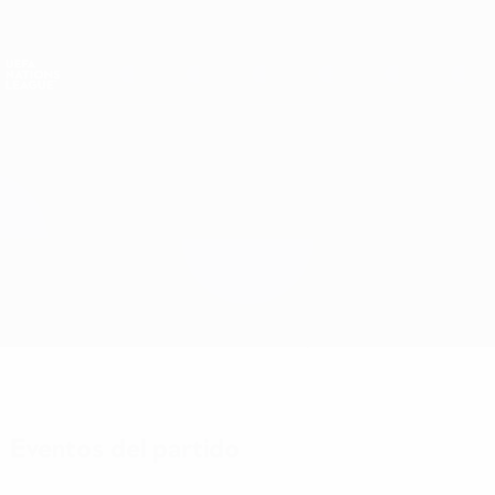
Saltar
al
contenido
Nations League y EURO Femenina
Consíguela
principal
Resultados y estadísticas de fútbol en directo
UEFA Nations League
Polonia vs Bélgica
Resumen
Novedades
Información del partido
Eventos del partido