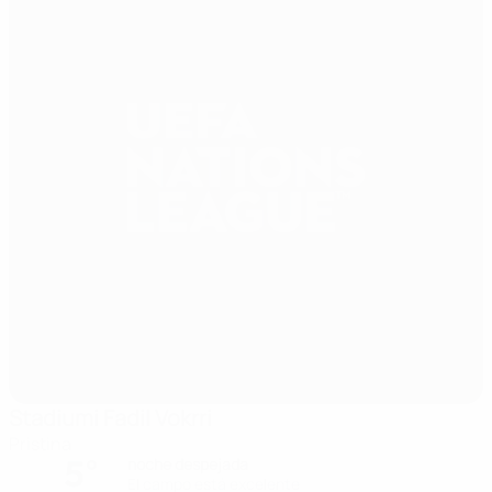
Stadiumi Fadil Vokrri
Pristina
5°
noche despejada
El campo está excelente