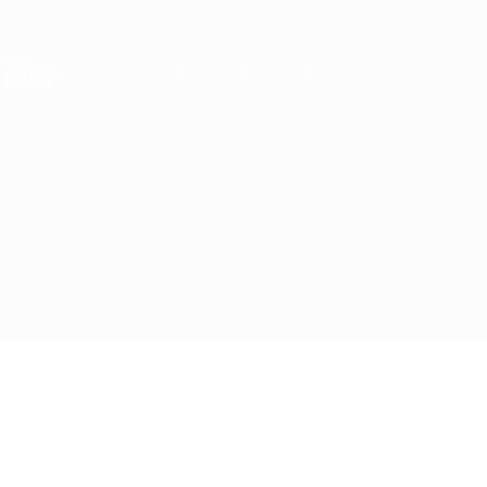
Saltar
al
contenido
Nations League y EURO Femenina
principal
Resultados y estadísticas de fútbol en directo
UEFA Nations League
Novedades
Grupo
Información del partido
Serbia vs Alemania