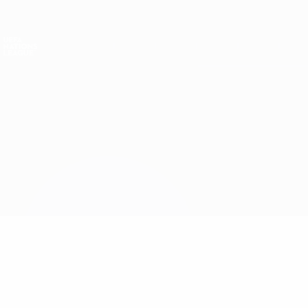
Saltar
al
contenido
Nations League y EURO Femenina
principal
Resultados y estadísticas de fútbol en directo
UEFA Nations League
Novedades
Grupo
Información del partido
Grecia vs Alemania