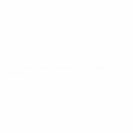
Noticias
Sobre
PÁGINAS
WEB DE LA
UEFA
UEFA.com
Fundación de la
UEFA
ELEGIR IDIOMA
Español
English
Français
Deutsch
Русский
Español
Italiano
Português
Privacidad
Términos y condiciones
Política de cookies
Ajustes de privacidad