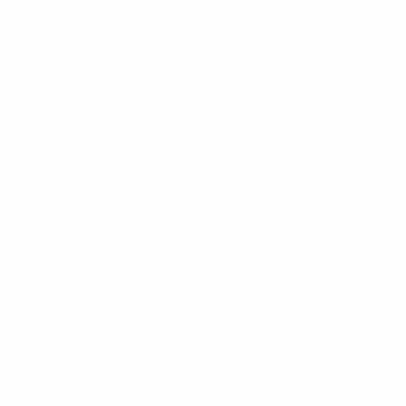
Noticias
Sobre
PÁGINAS
WEB DE LA
UEFA
UEFA.com
Fundación de la
UEFA
ELEGIR IDIOMA
Español
English
Français
Deutsch
Русский
Español
Italiano
Português
Privacidad
Términos y condiciones
Política de cookies
Ajustes de privacidad