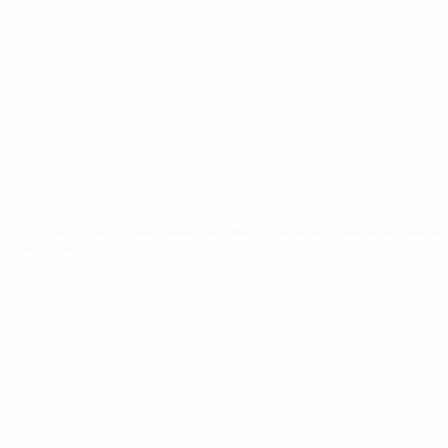
Noticias
Sobre
PÁGINAS
WEB DE LA
UEFA
UEFA.com
Fundación de la
UEFA
ELEGIR IDIOMA
Español
English
Français
Deutsch
Русский
Español
Italiano
Português
Privacidad
Términos y condiciones
Política de cookies
Ajustes de privacidad