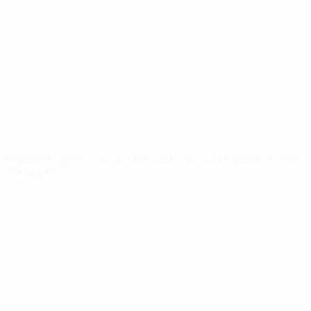
Noticias
Sobre
PÁGINAS
WEB DE LA
UEFA
UEFA.com
Fundación de la
UEFA
ELEGIR IDIOMA
Español
English
Français
Deutsch
Русский
Español
Italiano
Português
Privacidad
Términos y condiciones
Política de cookies
Ajustes de privacidad