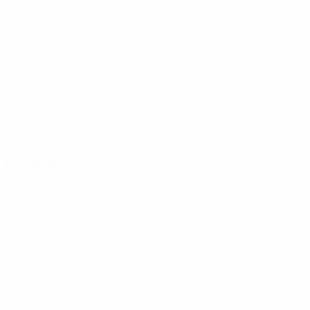
Noticias
Sobre
PÁGINAS
WEB DE LA
UEFA
UEFA.com
Fundación de la
UEFA
ELEGIR IDIOMA
Español
English
Français
Deutsch
Русский
Español
Italiano
Português
Privacidad
Términos y condiciones
Política de cookies
Ajustes de privacidad