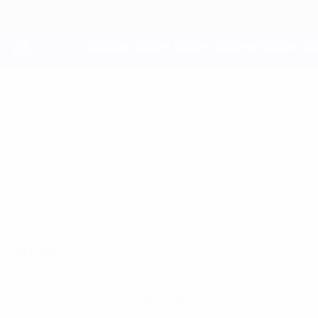
Saltar
al
contenido
principal
UEFA Youth League
BABAMIRZA
Babamirza Mehdiyev Datos
MEHDIYEV
Sabah
Azerbaiyán
Comparar
Resumen
Sin datos disponibles para este jugador