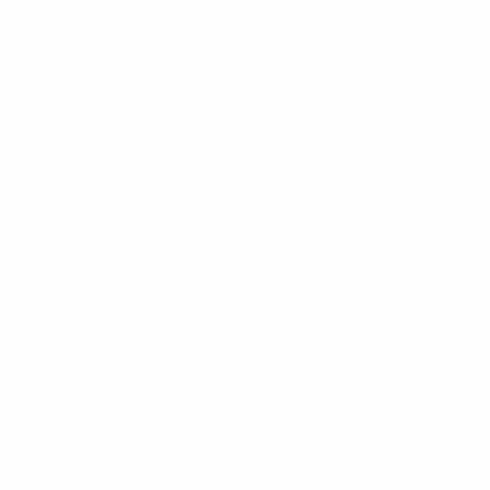
Noticias
Sobre
PÁGINAS
WEB DE LA
UEFA
UEFA.com
Fundación de la
UEFA
ELEGIR IDIOMA
Español
English
Français
Deutsch
Русский
Español
Italiano
Português
Privacidad
Términos y condiciones
Política de cookies
Ajustes de privacidad