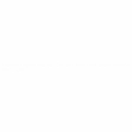
Noticias
Sobre
PÁGINAS
WEB DE LA
UEFA
UEFA.com
Fundación de la
UEFA
ELEGIR IDIOMA
Español
English
Français
Deutsch
Русский
Español
Italiano
Português
Privacidad
Términos y condiciones
Política de cookies
Ajustes de privacidad