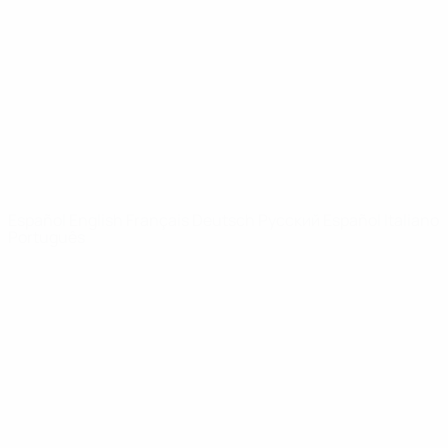
Noticias
Sobre
PÁGINAS
WEB DE LA
UEFA
UEFA.com
Fundación de la
UEFA
ELEGIR IDIOMA
Español
English
Français
Deutsch
Русский
Español
Italiano
Português
Privacidad
Términos y condiciones
Política de cookies
Ajustes de privacidad