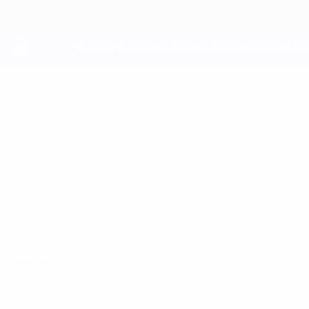
Saltar
al
contenido
principal
UEFA Youth League
JADEN
Jaden de Guzman Datos
DE GUZMAN
PSV
Países Bajos
Resumen