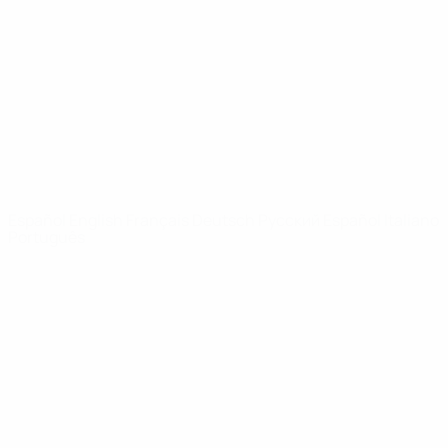
Noticias
Sobre
PÁGINAS
WEB DE LA
UEFA
UEFA.com
Fundación de la
UEFA
ELEGIR IDIOMA
Español
English
Français
Deutsch
Русский
Español
Italiano
Português
Privacidad
Términos y condiciones
Política de cookies
Ajustes de privacidad