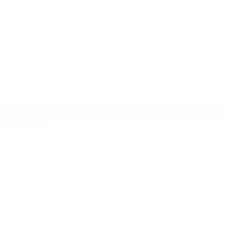
Noticias
Sobre
PÁGINAS
WEB DE LA
UEFA
UEFA.com
Fundación de la
UEFA
ELEGIR IDIOMA
Español
English
Français
Deutsch
Русский
Español
Italiano
Português
Privacidad
Términos y condiciones
Política de cookies
Ajustes de privacidad