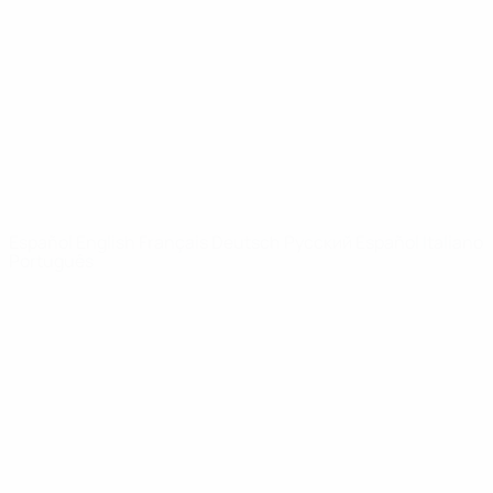
Noticias
Sobre
PÁGINAS
WEB DE LA
UEFA
UEFA.com
Fundación de la
UEFA
ELEGIR IDIOMA
Español
English
Français
Deutsch
Русский
Español
Italiano
Português
Privacidad
Términos y condiciones
Política de cookies
Ajustes de privacidad