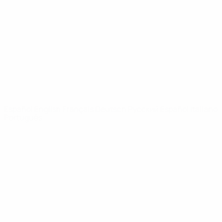
Noticias
Sobre
PÁGINAS
WEB DE LA
UEFA
UEFA.com
Fundación de la
UEFA
ELEGIR IDIOMA
Español
English
Français
Deutsch
Русский
Español
Italiano
Português
Privacidad
Términos y condiciones
Política de cookies
Ajustes de privacidad