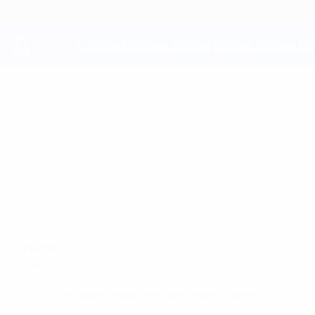
Saltar
al
contenido
principal
UEFA Youth League
MAXIM
Maxim Gamayunov Datos
GAMAYUNOV
Ordabasy
Comparar
Resumen
Sin datos disponibles para este jugador