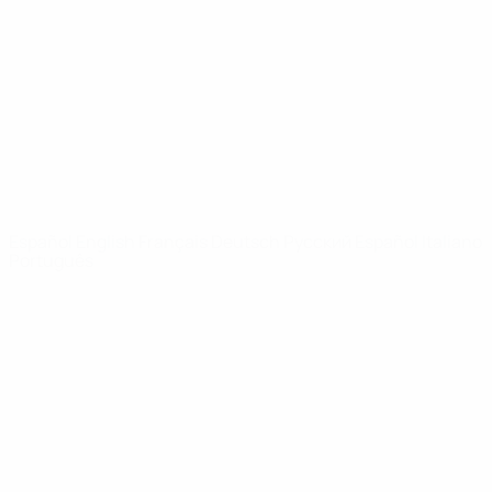
Noticias
Sobre
PÁGINAS
WEB DE LA
UEFA
UEFA.com
Fundación de la
UEFA
ELEGIR IDIOMA
Español
English
Français
Deutsch
Русский
Español
Italiano
Português
Privacidad
Términos y condiciones
Política de cookies
Ajustes de privacidad