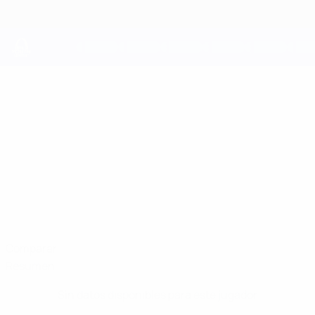
Saltar
al
contenido
principal
UEFA Youth League
KRISTAPS
Kristaps Nīmants Datos
NĪMANTS
Jelgava
Comparar
Resumen
Sin datos disponibles para este jugador