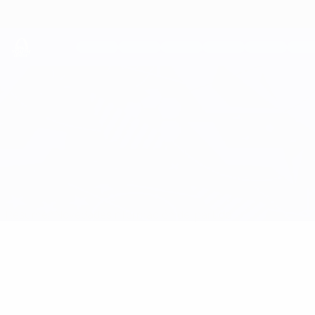
Saltar
al
contenido
principal
UEFA Youth League
Maccabi Haifa vs Deportivo
Resumen
Novedades
Información del partido