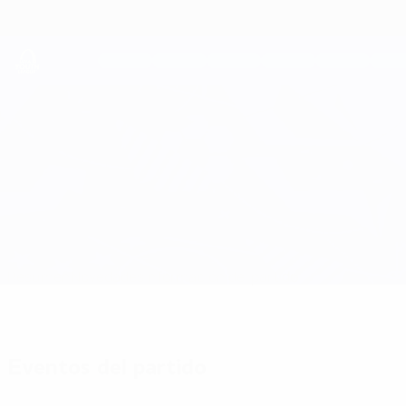
Saltar
al
contenido
principal
UEFA Youth League
Juventus vs Maccabi Haifa
Resumen
Novedades
Información del partido
Eventos del partido