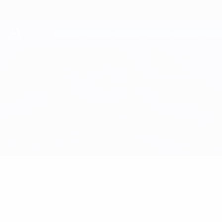
Saltar
al
contenido
principal
UEFA Youth League
Celtic vs Atleti
Resumen
Novedades
Información del partido