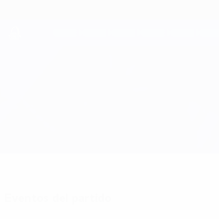
Saltar
al
contenido
principal
UEFA Youth League
Salzburg vs Paris
Resumen
Novedades
Información del partido
Eventos del partido