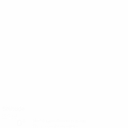
Solitude
Belfast
0°
Noche parcialmente nublada
El campo está excelente