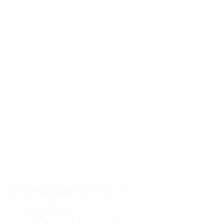
Centre d’Entrenament FAF
Andorra la Vella
12°
Lluvia
El campo está húmedo