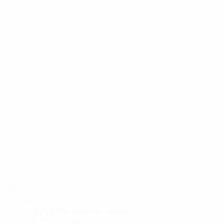
Zimbru 2
Chisinau
20°
Parcialmente nublado
El campo está excelente