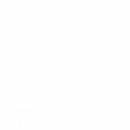
Gradski Stadion Podgorica
Podgorica
17°
noche despejada
El campo está suave