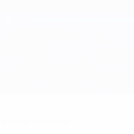
Saltar
al
contenido
principal
UEFA Youth League
Progrès vs Midtjylland
Resumen
Novedades
Información del partido
Eventos del partido