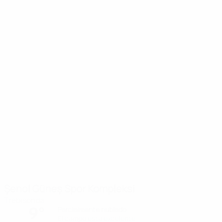
Şenol Güneş Spor Kompleksi
Trebisonda
9°
Parcialmente nublado
El campo está excelente