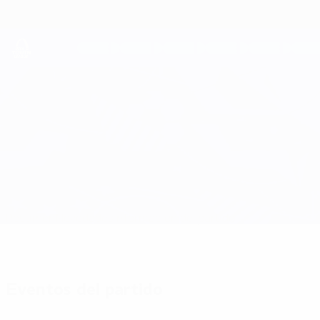
Saltar
al
contenido
principal
UEFA Youth League
Real Madrid vs Marseille
Resumen
Novedades
Información del partido
Eventos del partido