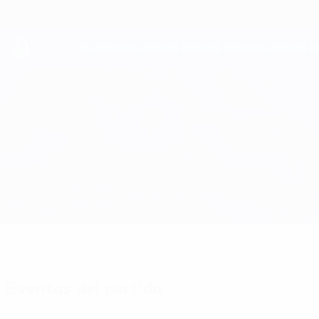
Saltar
al
contenido
principal
UEFA Youth League
Tottenham vs Villarreal
Resumen
Novedades
Información del partido
Eventos del partido