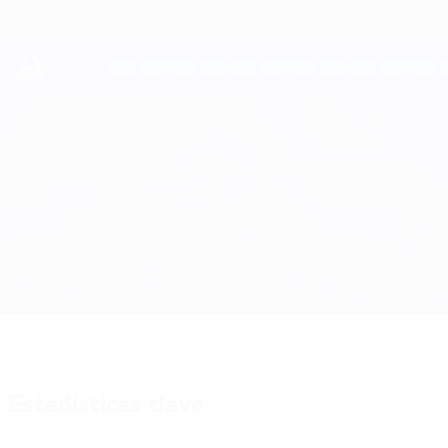
Saltar
al
contenido
principal
UEFA Youth League
Benfica vs Leverkusen
Resumen
Novedades
Información del partido
Estadísticas clave