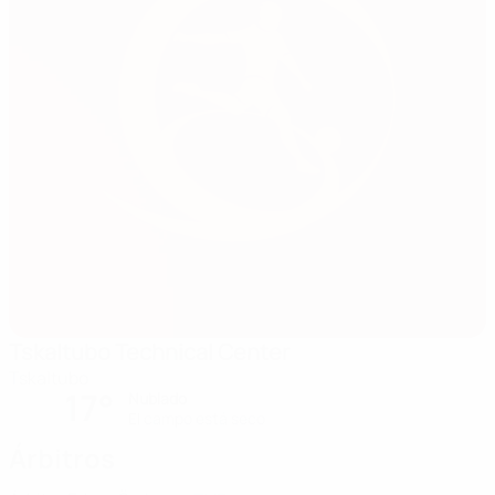
Tskaltubo Technical Center
Tskaltubo
17°
Nublado
El campo está seco
Árbitros